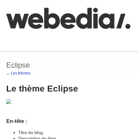
Comment poster une idée
FAQ
Base de connaissances
Eclipse
← Les thèmes
Le thème Eclipse
En-tête :
Titre du blog
Description du blog