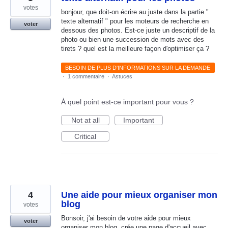
votes
bonjour, que doit-on écrire au juste dans la partie "
texte alternatif " pour les moteurs de recherche en
voter
dessous des photos. Est-ce juste un descriptif de la
photo ou bien une succession de mots avec des
tirets ? quel est la meilleure façon d'optimiser ça ?
BESOIN DE PLUS D'INFORMATIONS SUR LA DEMANDE
·
1 commentaire
·
Astuces
À quel point est-ce important pour vous ?
Not at all
Important
Critical
4
Une aide pour mieux organiser mon
blog
votes
Bonsoir, j'ai besoin de votre aide pour mieux
voter
organiser mon blog, crée une page d'accueil avec