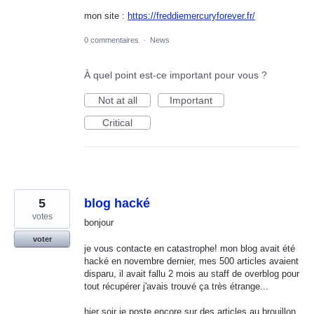
mon site :
https://freddiemercuryforever.fr/
0 commentaires
·
News
À quel point est-ce important pour vous ?
Not at all
Important
Critical
5
blog hacké
votes
bonjour
voter
je vous contacte en catastrophe! mon blog avait été
hacké en novembre dernier, mes 500 articles avaient
disparu, il avait fallu 2 mois au staff de overblog pour
tout récupérer j'avais trouvé ça très étrange...
hier soir je poste encore sur des articles au brouillon