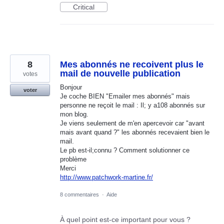
Critical
8
Mes abonnés ne recoivent plus le
mail de nouvelle publication
votes
Bonjour
voter
Je coche BIEN "Emailer mes abonnés" mais
personne ne reçoit le mail : Il; y a108 abonnés sur
mon blog.
Je viens seulement de m'en apercevoir car "avant
mais avant quand ?" les abonnés recevaient bien le
mail.
Le pb est-il;connu ? Comment solutionner ce
problème
Merci
http://www.patchwork-martine.fr/
8 commentaires
·
Aide
À quel point est-ce important pour vous ?