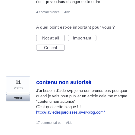
écrit. je voudrais changer cette ordre...
4 commentaires
·
Aide
À quel point est-ce important pour vous ?
Not at all
Important
Critical
11
contenu non autorisé
votes
J'ai besoin d'aide svp je ne comprends pas pourquoi
quand je vais pour publier un article cela me marque
voter
"contenu non autorisé"
C'est quoi cette blague !!!
http://laviedesparoisses.over-blog.com/
17 commentaires
·
Aide