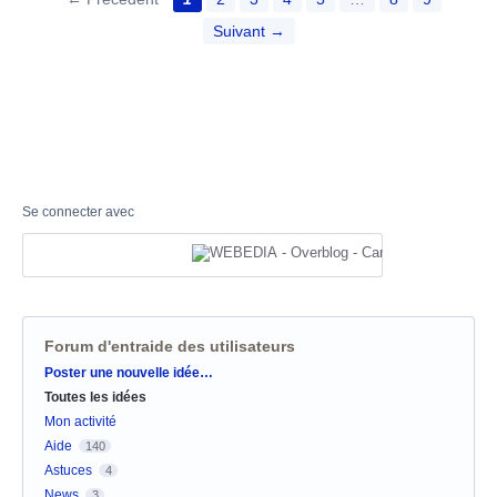
Suivant →
Se connecter avec
Forum d'entraide des utilisateurs
Catégories
Poster une nouvelle idée…
Toutes les idées
Mon activité
Aide
140
Astuces
4
News
3