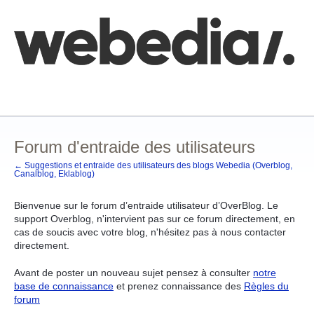
Aller
au
contenu
Comment poster une idée
FAQ
Base de connaissances
Forum d'entraide des utilisateurs
← Suggestions et entraide des utilisateurs des blogs Webedia (Overblog,
Canalblog, Eklablog)
Bienvenue sur le forum d’entraide utilisateur d’OverBlog. Le
support Overblog, n'intervient pas sur ce forum directement, en
cas de soucis avec votre blog, n'hésitez pas à nous contacter
directement.
Avant de poster un nouveau sujet pensez à consulter
notre
base de connaissance
et prenez connaissance des
Règles du
forum