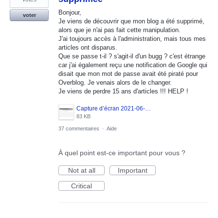
Bonjour,
voter
Je viens de découvrir que mon blog a été supprimé,
alors que je n'ai pas fait cette manipulation.
J'ai toujours accès à l'administration, mais tous mes
articles ont disparus.
Que se passe t-il ? s'agit-il d'un bugg ? c'est étrange
car j'ai également reçu une notification de Google qui
disait que mon mot de passe avait été piraté pour
Overblog. Je venais alors de le changer.
Je viens de perdre 15 ans d'articles !!! HELP !
Capture d’écran 2021-06-07 184111.jpg
83 KB
37 commentaires
·
Aide
À quel point est-ce important pour vous ?
Not at all
Important
Critical