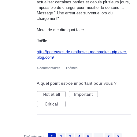
actualiser certaines parties et depuis plusieurs jours,
impossible de charger pour modifier le contenu ...
Message " Une erreur est survenue lors du
chargement"
Merci de me dire quoi faire.
Joëlle
http://porteuses-de-protheses-mammaires-pip.over-
blog.com/
4 commentaires
·
Thèmes
À quel point est-ce important pour vous ?
Not at all
Important
Critical
← Précédent
1
2
3
4
5
…
8
9