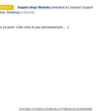
·
Support blogs Webedia
(
Helpdesk & Customer Support
INEMENT
log - Eklablog
)
a répondu
r ce point. Cela verra le jour prochainement… :)
UserVoice Conditions d'utilisation & Politique de confidentialité