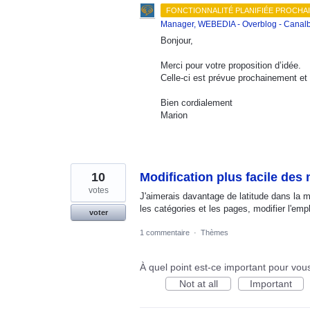
FONCTIONNALITÉ PLANIFIÉE PROCHA
Manager, WEBEDIA - Overblog - Canalb
Bonjour,
Merci pour votre proposition d’idée.
Celle-ci est prévue prochainement et 
Bien cordialement
Marion
10
Modification plus facile des
votes
J'aimerais davantage de latitude dans la 
les catégories et les pages, modifier l'e
voter
1 commentaire
·
Thèmes
À quel point est-ce important pour vou
Not at all
Important