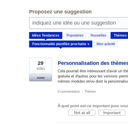
Proposez une suggestion
indiquez une idée ou une suggestion
3
Idées
Tendances
Populaires
Nouvelles
résultats
trouvés
Mon activité
29
Personnalisation des thème
votes
Cela pourrait être intéressant d'avoir un t
gratuite et d'autres pour les versions pr
voter
mêmes modules et/ou dont la personnalisat
0 commentaires
·
Thèmes
À quel point est-ce important pour vou
Not at all
Important