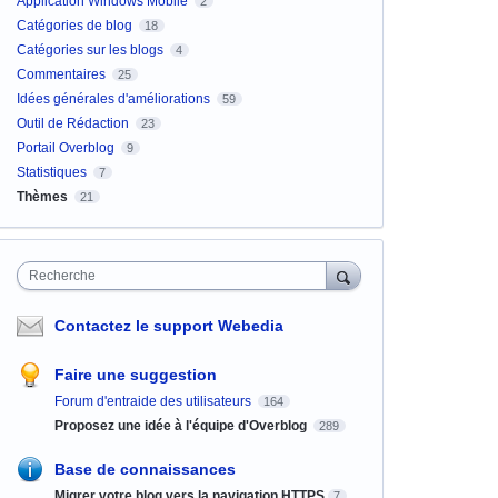
Application Windows Mobile
2
Catégories de blog
18
Catégories sur les blogs
4
Commentaires
25
Idées générales d'améliorations
59
Outil de Rédaction
23
Portail Overblog
9
Statistiques
7
Thèmes
21
Recherche
Contactez le support Webedia
Faire une suggestion
Forum d'entraide des utilisateurs
164
Proposez une idée à l'équipe d'Overblog
289
Base de connaissances
Migrer votre blog vers la navigation HTTPS
7