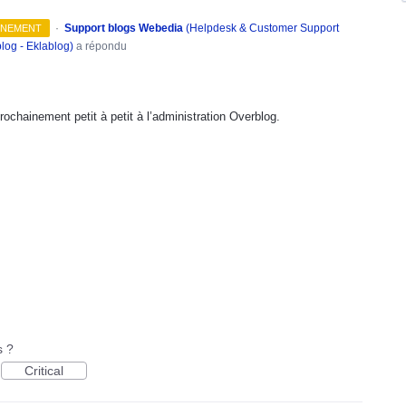
·
Support blogs Webedia
(
Helpdesk & Customer Support
INEMENT
log - Eklablog
)
a répondu
ochainement petit à petit à l’administration Overblog.
s ?
Critical