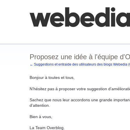
Aller
au
contenu
Comment poster une idée
FAQ
Base de co
Proposez une idée à l'équipe d'
← Suggestions et entraide des utilisateurs des blogs Webedia 
Bonjour à toutes et tous,
N’hésitez pas à proposer votre suggestion d’améliorati
Sachez que nous leur accordons une grande importanc
d’attention.
Bien à vous,
La Team Overblog.