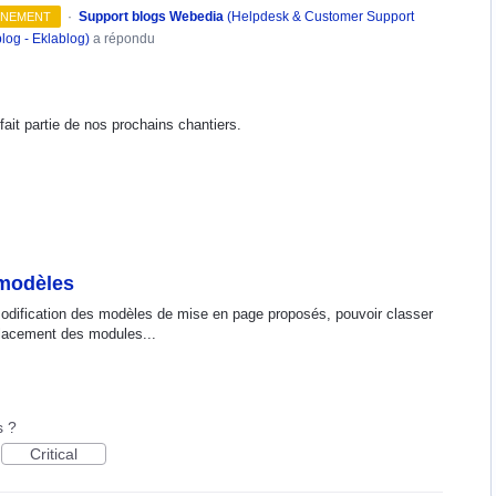
·
Support blogs Webedia
(
Helpdesk & Customer Support
INEMENT
log - Eklablog
)
a répondu
fait partie de nos prochains chantiers.
 modèles
modification des modèles de mise en page proposés, pouvoir classer
mplacement des modules...
s ?
Critical