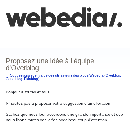
Aller
au
contenu
Comment poster une idée
FAQ
Base de connaissances
Proposez une idée à l'équipe
d'Overblog
← Suggestions et entraide des utilisateurs des blogs Webedia (Overblog,
Canalblog, Eklablog)
Bonjour à toutes et tous,
N’hésitez pas à proposer votre suggestion d’amélioration.
Sachez que nous leur accordons une grande importance et que
nous lisons toutes vos idées avec beaucoup d’attention.