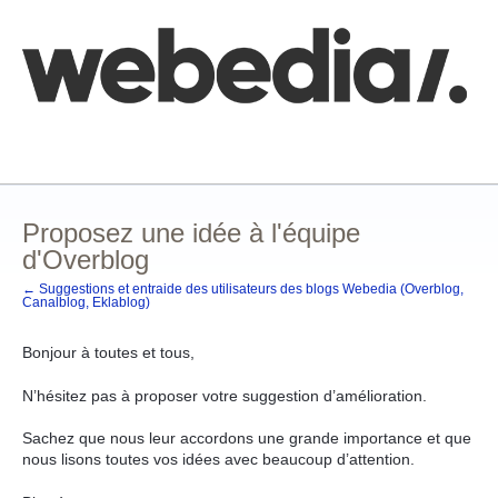
Aller
au
contenu
Comment poster une idée
FAQ
Base de connaissances
Proposez une idée à l'équipe
d'Overblog
← Suggestions et entraide des utilisateurs des blogs Webedia (Overblog,
Canalblog, Eklablog)
Bonjour à toutes et tous,
N’hésitez pas à proposer votre suggestion d’amélioration.
Sachez que nous leur accordons une grande importance et que
nous lisons toutes vos idées avec beaucoup d’attention.