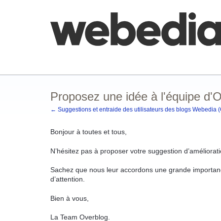
Aller
au
contenu
Comment poster une idée
FAQ
Base de co
Proposez une idée à l'équipe d'
← Suggestions et entraide des utilisateurs des blogs Webedia 
Bonjour à toutes et tous,
N’hésitez pas à proposer votre suggestion d’améliorati
Sachez que nous leur accordons une grande importanc
d’attention.
Bien à vous,
La Team Overblog.