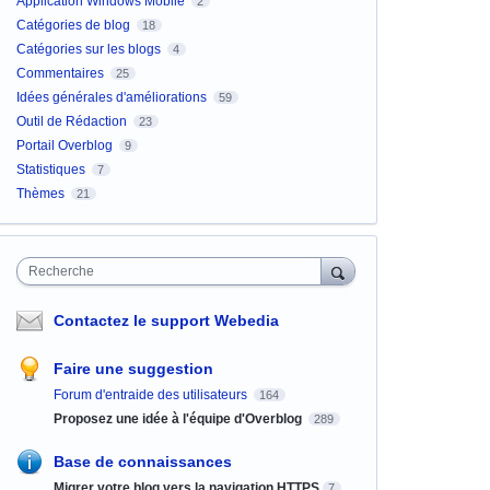
Application Windows Mobile
2
Catégories de blog
18
Catégories sur les blogs
4
Commentaires
25
Idées générales d'améliorations
59
Outil de Rédaction
23
Portail Overblog
9
Statistiques
7
Thèmes
21
Recherche
Contactez le support Webedia
Faire une suggestion
Forum d'entraide des utilisateurs
164
Proposez une idée à l'équipe d'Overblog
289
Base de connaissances
Migrer votre blog vers la navigation HTTPS
7