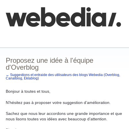
Aller
au
contenu
Comment poster une idée
FAQ
Base de connaissances
Proposez une idée à l'équipe
d'Overblog
← Suggestions et entraide des utilisateurs des blogs Webedia (Overblog,
Canalblog, Eklablog)
Bonjour à toutes et tous,
N’hésitez pas à proposer votre suggestion d’amélioration.
Sachez que nous leur accordons une grande importance et que
nous lisons toutes vos idées avec beaucoup d’attention.