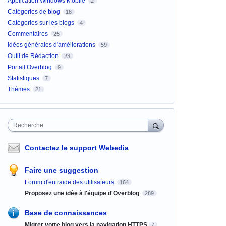
Application Windows Mobile
2
Catégories de blog
18
Catégories sur les blogs
4
Commentaires
25
Idées générales d'améliorations
59
Outil de Rédaction
23
Portail Overblog
9
Statistiques
7
Thèmes
21
Recherche
Contactez le support Webedia
Faire une suggestion
Forum d'entraide des utilisateurs
164
Proposez une idée à l'équipe d'Overblog
289
Base de connaissances
Migrer votre blog vers la navigation HTTPS
7