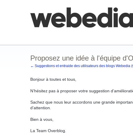
Aller
au
contenu
Comment poster une idée
FAQ
Base de co
Proposez une idée à l'équipe d'
← Suggestions et entraide des utilisateurs des blogs Webedia 
Bonjour à toutes et tous,
N’hésitez pas à proposer votre suggestion d’améliorati
Sachez que nous leur accordons une grande importanc
d’attention.
Bien à vous,
La Team Overblog.