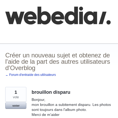
Aller
au
contenu
Comment poster une idée
FAQ
Base de connaissances
Créer un nouveau sujet et obtenez de
l'aide de la part des autres utilisateurs
d'Overblog
← Forum d'entraide des utilisateurs
1
brouillon disparu
vote
Bonjour,
mon brouillon a subitement disparu. Les photos
voter
sont toujours dans l'album photo.
Merci de m'aider