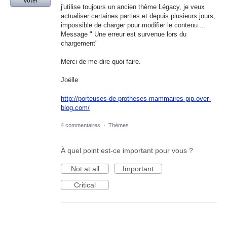
voter
j'utilise toujours un ancien thème Légacy, je veux
actualiser certaines parties et depuis plusieurs jours,
impossible de charger pour modifier le contenu ...
Message " Une erreur est survenue lors du
chargement"
Merci de me dire quoi faire.
Joëlle
http://porteuses-de-protheses-mammaires-pip.over-
blog.com/
4 commentaires
·
Thèmes
À quel point est-ce important pour vous ?
Not at all
Important
Critical