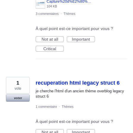
Capture%20d%E2%80%99%C3%A9cran%202025-10-17%20145410.jpg
104 KB
3 commentaires
·
Thèmes
À quel point est-ce important pour vous ?
Not at all
Important
Critical
1
recuperation html legacy struct 6
vote
je cherche l'html d'un ancien thème overblog legacy
struct 6
voter
1 commentaire
·
Thèmes
À quel point est-ce important pour vous ?
Not at all
Important