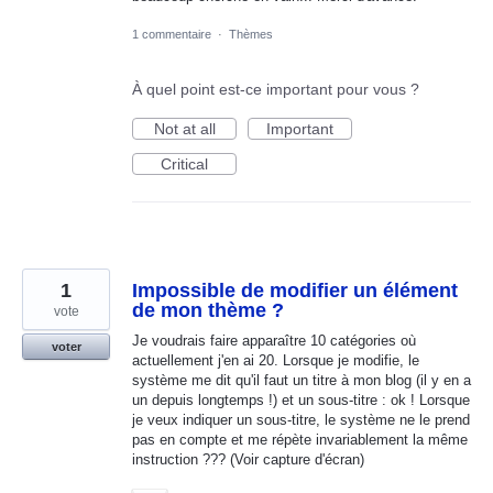
1 commentaire
·
Thèmes
À quel point est-ce important pour vous ?
Not at all
Important
Critical
1
Impossible de modifier un élément
de mon thème ?
vote
Je voudrais faire apparaître 10 catégories où
voter
actuellement j'en ai 20. Lorsque je modifie, le
système me dit qu'il faut un titre à mon blog (il y en a
un depuis longtemps !) et un sous-titre : ok ! Lorsque
je veux indiquer un sous-titre, le système ne le prend
pas en compte et me répète invariablement la même
instruction ??? (Voir capture d'écran)