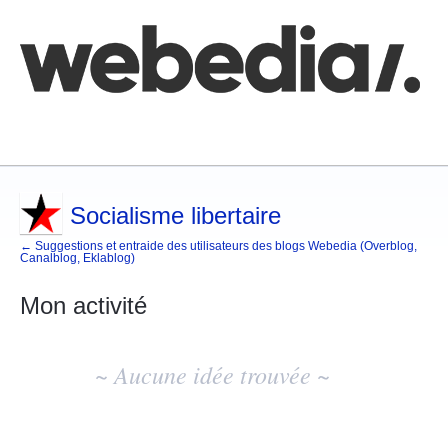
Comment poster une idée
FAQ
Base de connaissances
Socialisme libertaire
← Suggestions et entraide des utilisateurs des blogs Webedia (Overblog,
Canalblog, Eklablog)
Mon activité
Aucun
résultat
~ Aucune idée trouvée ~
d'idée
existant