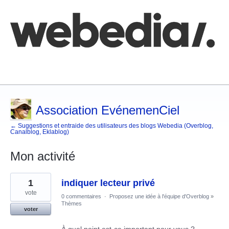
Comment poster une idée
FAQ
Base de connaissances
Association EvénemenCiel
← Suggestions et entraide des utilisateurs des blogs Webedia (Overblog,
Canalblog, Eklablog)
Mon activité
3
1
indiquer lecteur privé
résultats
trouvés
vote
0 commentaires
·
Proposez une idée à l'équipe d'Overblog
»
Thèmes
voter