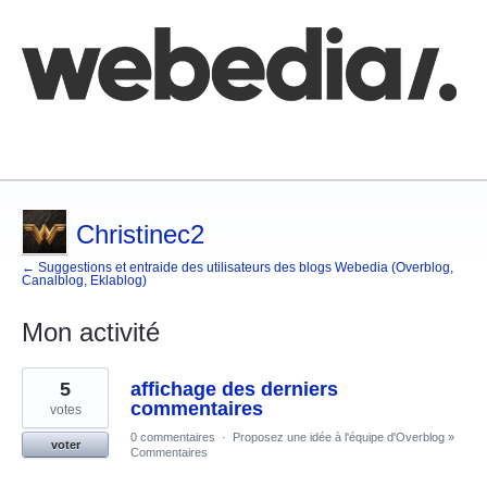
Comment poster une idée
FAQ
Base de connaissances
Christinec2
← Suggestions et entraide des utilisateurs des blogs Webedia (Overblog,
Canalblog, Eklablog)
Mon activité
3
5
affichage des derniers
résultats
trouvés
commentaires
votes
0 commentaires
·
Proposez une idée à l'équipe d'Overblog
»
voter
Commentaires