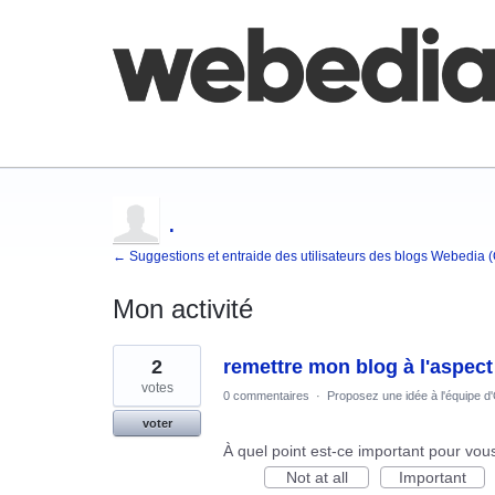
Comment poster une idée
FAQ
Base de co
.
← Suggestions et entraide des utilisateurs des blogs Webedia 
Mon activité
1
2
remettre mon blog à l'aspect i
résultat
trouvé
votes
0 commentaires
·
Proposez une idée à l'équipe d
voter
À quel point est-ce important pour vou
Not at all
Important