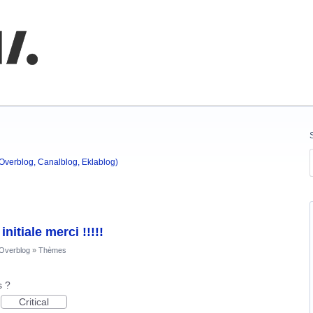
nnaissances
(Overblog, Canalblog, Eklablog)
nitiale merci !!!!!
'Overblog
»
Thèmes
s ?
Critical