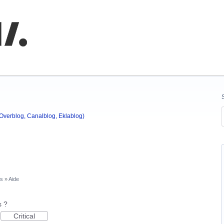
nnaissances
(Overblog, Canalblog, Eklablog)
rs
»
Aide
s ?
Critical