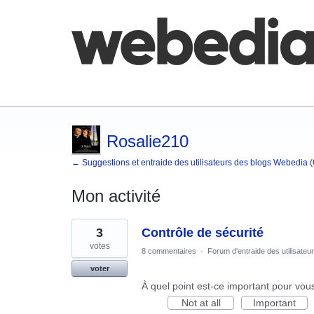
Comment poster une idée
FAQ
Base de co
Rosalie210
← Suggestions et entraide des utilisateurs des blogs Webedia 
Mon activité
1
3
Contrôle de sécurité
résultat
trouvé
votes
8 commentaires
·
Forum d'entraide des utilisateu
voter
À quel point est-ce important pour vou
Not at all
Important