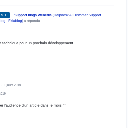
·
Support blogs Webedia
(
Helpdesk & Customer Support
TENTE
log - Eklablog
)
a répondu
ipe technique pour un prochain développement.
e
·
1 juillet 2019
 2019
r l'audience d'un article dans le mois ^^