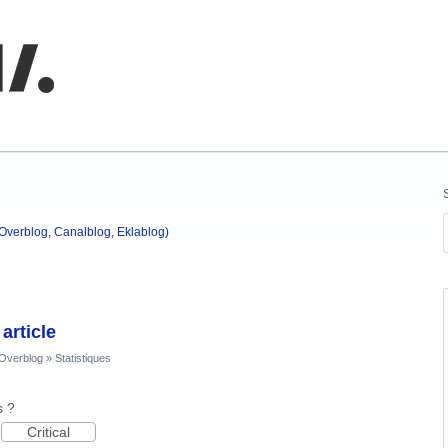
nnaissances
(Overblog, Canalblog, Eklablog)
article
'Overblog
»
Statistiques
s ?
Critical