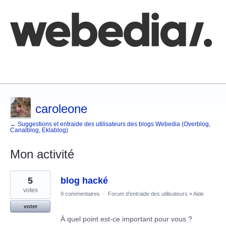
Comment poster une idée
FAQ
Base de connaissances
caroleone
← Suggestions et entraide des utilisateurs des blogs Webedia (Overblog,
Canalblog, Eklablog)
Mon activité
1
5
blog hacké
résultat
trouvé
votes
9 commentaires
·
Forum d'entraide des utilisateurs
»
Aide
voter
À quel point est-ce important pour vous ?