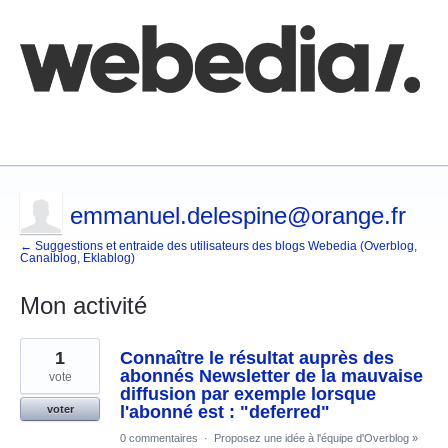
Comment poster une idée
FAQ
Base de connaissances
emmanuel.delespine@orange.fr
← Suggestions et entraide des utilisateurs des blogs Webedia (Overblog,
Canalblog, Eklablog)
Mon activité
2
1
Connaître le résultat auprès des
résultats
trouvés
abonnés Newsletter de la mauvaise
vote
diffusion par exemple lorsque
l'abonné est : "deferred"
voter
0 commentaires
·
Proposez une idée à l'équipe d'Overblog
»