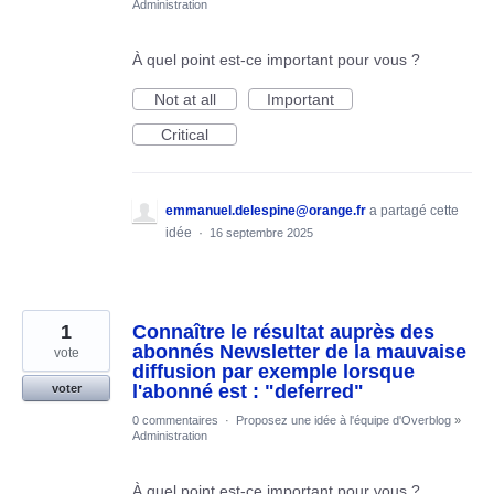
Administration
À quel point est-ce important pour vous ?
Not at all
Important
Critical
emmanuel.delespine@orange.fr
a partagé cette
idée
·
16 septembre 2025
1
Connaître le résultat auprès des
abonnés Newsletter de la mauvaise
vote
diffusion par exemple lorsque
l'abonné est : "deferred"
voter
0 commentaires
·
Proposez une idée à l'équipe d'Overblog
»
Administration
À quel point est-ce important pour vous ?