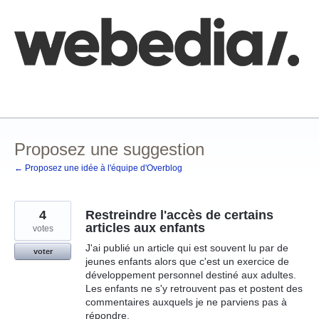
Aller
au
contenu
Comment poster une idée
FAQ
Base de connaissances
Proposez une suggestion
← Proposez une idée à l'équipe d'Overblog
4
Restreindre l'accès de certains
articles aux enfants
votes
J'ai publié un article qui est souvent lu par de
voter
jeunes enfants alors que c'est un exercice de
développement personnel destiné aux adultes.
Les enfants ne s'y retrouvent pas et postent des
commentaires auxquels je ne parviens pas à
répondre.