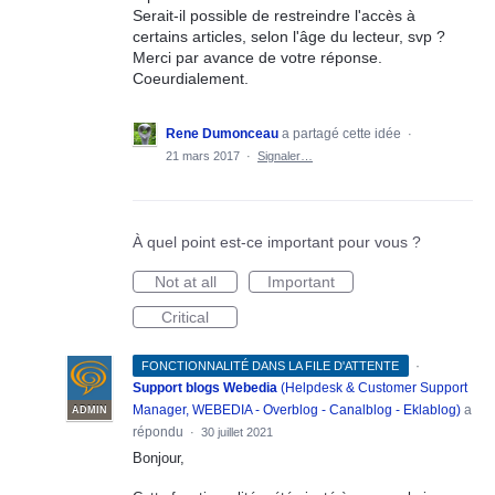
Serait-il possible de restreindre l'accès à
certains articles, selon l'âge du lecteur, svp ?
Merci par avance de votre réponse.
Coeurdialement.
Rene Dumonceau
a partagé cette idée
·
21 mars 2017
·
Signaler…
À quel point est-ce important pour vous ?
Not at all
Important
Critical
·
FONCTIONNALITÉ DANS LA FILE D'ATTENTE
Support blogs Webedia
(
Helpdesk & Customer Support
Manager, WEBEDIA - Overblog - Canalblog - Eklablog
)
a
ADMIN
répondu
·
30 juillet 2021
Bonjour,