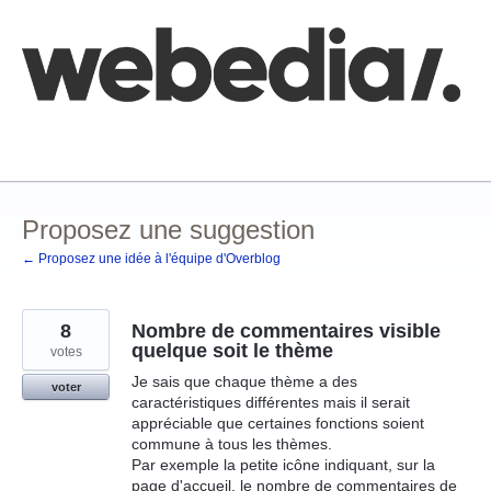
Aller
au
contenu
Comment poster une idée
FAQ
Base de connaissances
Proposez une suggestion
← Proposez une idée à l'équipe d'Overblog
8
Nombre de commentaires visible
quelque soit le thème
votes
Je sais que chaque thème a des
voter
caractéristiques différentes mais il serait
appréciable que certaines fonctions soient
commune à tous les thèmes.
Par exemple la petite icône indiquant, sur la
page d'accueil, le nombre de commentaires de