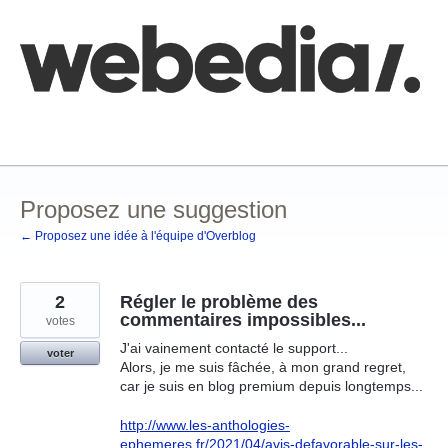
Aller
au
contenu
Comment poster une idée
FAQ
Base de connaissances
Proposez une suggestion
← Proposez une idée à l'équipe d'Overblog
2
Régler le problème des
commentaires impossibles...
votes
J'ai vainement contacté le support...
voter
Alors, je me suis fâchée, à mon grand regret,
car je suis en blog premium depuis longtemps...
http://www.les-anthologies-
ephemeres.fr/2021/04/avis-defavorable-sur-les-