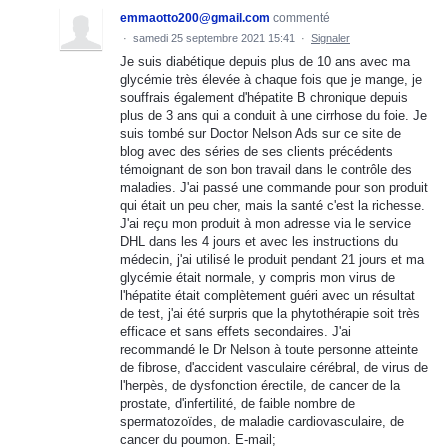
emmaotto200@gmail.com
commenté
·
samedi 25 septembre 2021 15:41
·
Signaler
Je suis diabétique depuis plus de 10 ans avec ma
glycémie très élevée à chaque fois que je mange, je
souffrais également d'hépatite B chronique depuis
plus de 3 ans qui a conduit à une cirrhose du foie. Je
suis tombé sur Doctor Nelson Ads sur ce site de
blog avec des séries de ses clients précédents
témoignant de son bon travail dans le contrôle des
maladies. J'ai passé une commande pour son produit
qui était un peu cher, mais la santé c'est la richesse.
J'ai reçu mon produit à mon adresse via le service
DHL dans les 4 jours et avec les instructions du
médecin, j'ai utilisé le produit pendant 21 jours et ma
glycémie était normale, y compris mon virus de
l'hépatite était complètement guéri avec un résultat
de test, j'ai été surpris que la phytothérapie soit très
efficace et sans effets secondaires. J'ai
recommandé le Dr Nelson à toute personne atteinte
de fibrose, d'accident vasculaire cérébral, de virus de
l'herpès, de dysfonction érectile, de cancer de la
prostate, d'infertilité, de faible nombre de
spermatozoïdes, de maladie cardiovasculaire, de
cancer du poumon. E-mail;