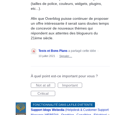
(tailles de police, couleurs, widgets, plugins,
etc...).
Afin que Overblog puisse continuer de proposer
un offre intéressante il serait sans doutes temps
de concevoir de nouveaux thèmes qui
répondent aux attentes des blogueurs du
21ème siècle.
Tests et Bons Plans
a partagé cette idée
·
10 juillet 2021
·
Signaler…
À quel point est-ce important pour vous ?
Not at all
Important
Critical
·
FONCTIONNALITÉ DANS LA FILE D'ATTENTE
Support blogs Webedia
(
Helpdesk & Customer Support
Manager, WEBEDIA - Overblog - Canalblog - Eklablog
)
a
ADMIN