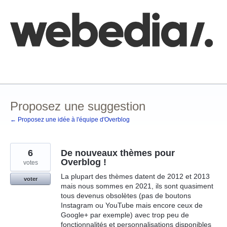
Aller
au
contenu
Comment poster une idée
FAQ
Base de connaissances
Proposez une suggestion
← Proposez une idée à l'équipe d'Overblog
6
De nouveaux thèmes pour
Overblog !
votes
La plupart des thèmes datent de 2012 et 2013
voter
mais nous sommes en 2021, ils sont quasiment
tous devenus obsolètes (pas de boutons
Instagram ou YouTube mais encore ceux de
Google+ par exemple) avec trop peu de
fonctionnalités et personnalisations disponibles