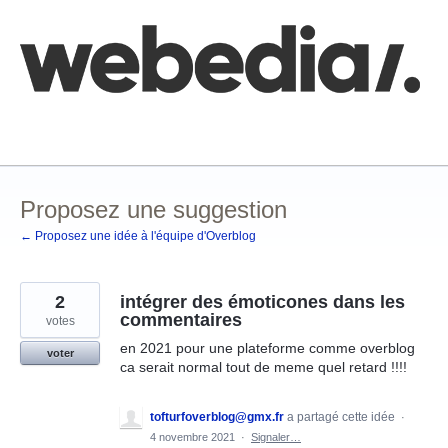
Aller
au
contenu
Comment poster une idée
FAQ
Base de connaissances
Proposez une suggestion
← Proposez une idée à l'équipe d'Overblog
2
intégrer des émoticones dans les
commentaires
votes
en 2021 pour une plateforme comme overblog
voter
ca serait normal tout de meme quel retard !!!!
tofturfoverblog@gmx.fr
a partagé cette idée
·
4 novembre 2021
·
Signaler…