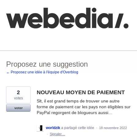
Aller
au
contenu
Comment poster une idée
FAQ
Base de connaissances
Proposez une suggestion
← Proposez une idée à l'équipe d'Overblog
2
NOUVEAU MOYEN DE PAIEMENT
votes
Slt, il est grand temps de trouver une autre
forme de paiement car les pays non éligibles sur
voter
PayPal regorgent de blogueurs aussi...
worldzik
a partagé cette idée
·
18 novembre 2022
·
Signaler…