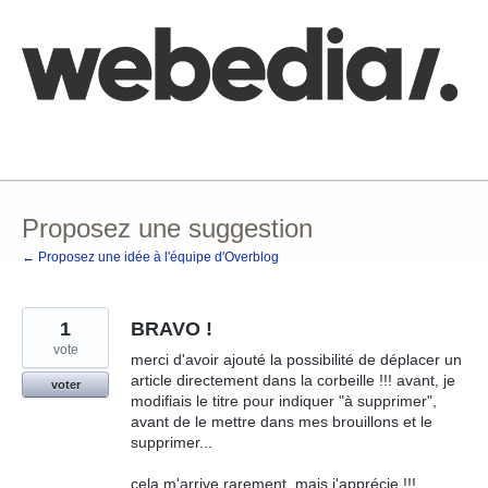
Aller
au
contenu
Comment poster une idée
FAQ
Base de connaissances
Proposez une suggestion
← Proposez une idée à l'équipe d'Overblog
1
BRAVO !
vote
merci d'avoir ajouté la possibilité de déplacer un
article directement dans la corbeille !!! avant, je
voter
modifiais le titre pour indiquer "à supprimer",
avant de le mettre dans mes brouillons et le
supprimer...
cela m'arrive rarement, mais j'apprécie !!!