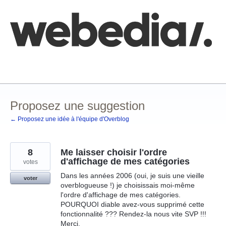
Aller
au
contenu
Comment poster une idée
FAQ
Base de connaissances
Proposez une suggestion
← Proposez une idée à l'équipe d'Overblog
8
Me laisser choisir l'ordre
d'affichage de mes catégories
votes
Dans les années 2006 (oui, je suis une vieille
voter
overblogueuse !) je choisissais moi-même
l'ordre d'affichage de mes catégories.
POURQUOI diable avez-vous supprimé cette
fonctionnalité ??? Rendez-la nous vite SVP !!!
Merci.