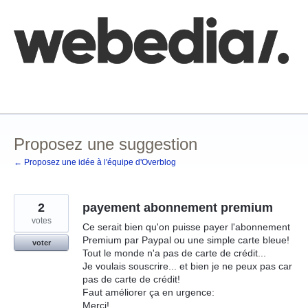
Aller
au
contenu
Comment poster une idée
FAQ
Base de connaissances
Proposez une suggestion
← Proposez une idée à l'équipe d'Overblog
2
payement abonnement premium
votes
Ce serait bien qu'on puisse payer l'abonnement
Premium par Paypal ou une simple carte bleue!
voter
Tout le monde n'a pas de carte de crédit...
Je voulais souscrire... et bien je ne peux pas car
pas de carte de crédit!
Faut améliorer ça en urgence:
Merci!