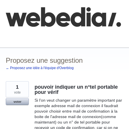
Aller
au
contenu
Comment poster une idée
FAQ
Base de connaissances
Proposez une suggestion
← Proposez une idée à l'équipe d'Overblog
1
pouvoir indiquer un n°tel portable
pour vérif
vote
Si l'on veut changer un paramètre important par
voter
exemple adresse mail de connexion il faudrait
pouvoir choisir entre mail de confirmation à la
boite de l'adresse mail de connexion(comme
maintenant) ou un n° de tel portable pour
recevoir un code de confirmation. car si on ne