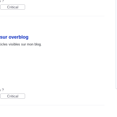
s ?
Critical
 sur overblog
ticles visibles sur mon blog.
.
s ?
Critical