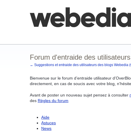
Aller
au
contenu
Comment poster une idée
FAQ
Base de co
Forum d'entraide des utilisateurs
← Suggestions et entraide des utilisateurs des blogs Webedia 
Bienvenue sur le forum d’entraide utilisateur d’OverBlo
directement, en cas de soucis avec votre blog, n'hésit
Avant de poster un nouveau sujet pensez à consulter
des
Règles du forum
Aide
Astuces
News