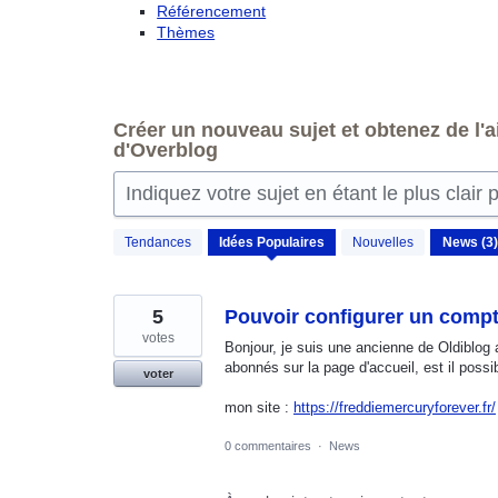
Référencement
Thèmes
Créer un nouveau sujet et obtenez de l'ai
d'Overblog
Indiquez votre sujet en étant le plus clair 
2
Tendances
Idées
Populaires
Nouvelles
résultats
trouvés
5
Pouvoir configurer un comp
votes
Bonjour, je suis une ancienne de Oldiblog
abonnés sur la page d'accueil, est il pos
voter
mon site :
https://freddiemercuryforever.fr/
0 commentaires
·
News