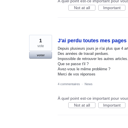
À quel point est-ce important pour vou
Not at all
Important
1
J'ai perdu toutes mes pages
vote
Depuis plusieurs jours je n'ai plus que 4 ar
Des années de travail perdues.
voter
Impossible de retrouver les autres articles
Que se passe t'il ?
Avez-vous le même problème ?
Merci de vos réponses
4 commentaires
·
News
À quel point est-ce important pour vou
Not at all
Important