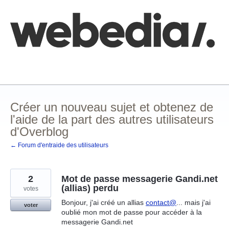
Aller
au
contenu
Comment poster une idée
FAQ
Base de connaissances
Créer un nouveau sujet et obtenez de
l'aide de la part des autres utilisateurs
d'Overblog
← Forum d'entraide des utilisateurs
2
Mot de passe messagerie Gandi.net
(allias) perdu
votes
Bonjour, j'ai créé un allias
contact@
... mais j'ai
voter
oublié mon mot de passe pour accéder à la
messagerie Gandi.net