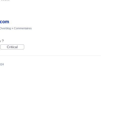
n com
'Overblog
»
Commentaires
s ?
Critical
2024