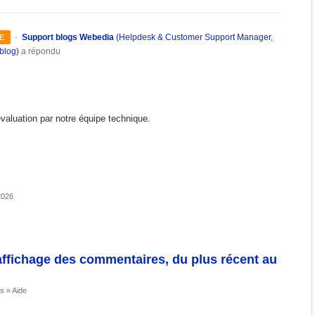
·
Support blogs Webedia
(
Helpdesk & Customer Support Manager,
E
blog
)
a répondu
évaluation par notre équipe technique.
2026
affichage des commentaires, du plus récent au
rs
»
Aide