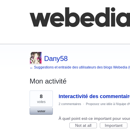
Comment poster une idée
FAQ
Base de co
Dany58
← Suggestions et entraide des utilisateurs des blogs Webedia 
Mon activité
4
8
Interactivité des commentai
résultats
trouvés
votes
2 commentaires
·
Proposez une idée à l'équipe d
voter
À quel point est-ce important pour vou
Not at all
Important