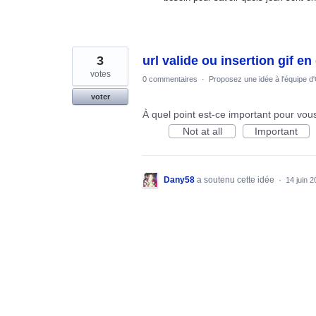
3
url valide ou insertion gif e
votes
0 commentaires
·
Proposez une idée à l'équipe d
voter
À quel point est-ce important pour vou
Not at all
Important
Dany58
a soutenu cette idée
·
14 juin 