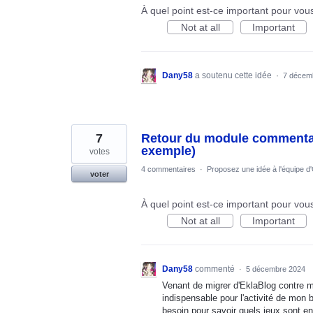
À quel point est-ce important pour vou
Not at all
Important
Dany58
a soutenu cette idée
·
7 décem
7
Retour du module commentair
exemple)
votes
4 commentaires
·
Proposez une idée à l'équipe d
voter
À quel point est-ce important pour vou
Not at all
Important
Dany58
commenté
·
5 décembre 2024
Venant de migrer d'EklaBlog contre m
indispensable pour l'activité de mon 
besoin pour savoir quels jeux sont en