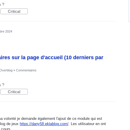
s ?
Critical
bre 2024
es sur la page d'accueil (10 derniers par
'Overblog
»
Commentaires
s ?
Critical
a volonté je demande également l'ajout de ce module qui est
blog de jeux
https://dany58.eklablog.com/
. Les utilisateur en ont
 cours.