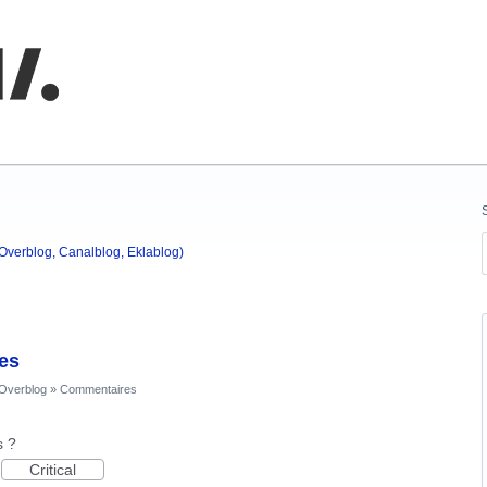
nnaissances
(Overblog, Canalblog, Eklablog)
res
'Overblog
»
Commentaires
s ?
Critical