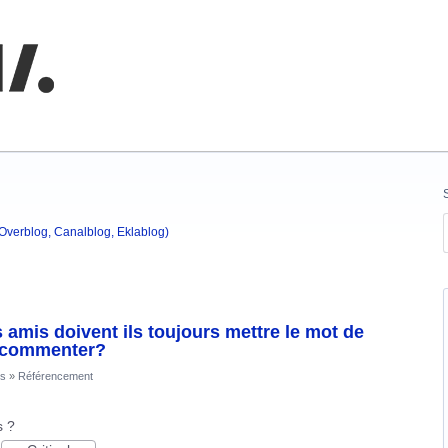
nnaissances
(Overblog, Canalblog, Eklablog)
amis doivent ils toujours mettre le mot de
u commenter?
rs
»
Référencement
s ?