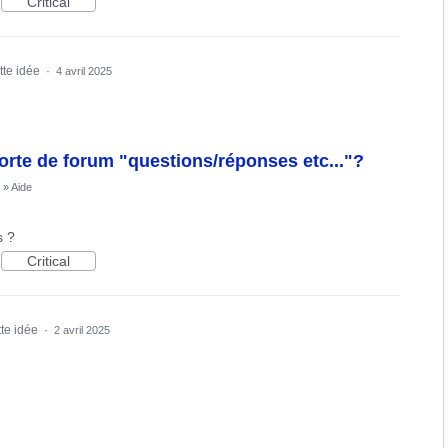
Critical
tte idée
·
4 avril 2025
sorte de forum "questions/réponses etc..."?
»
Aide
s ?
Critical
tte idée
·
2 avril 2025