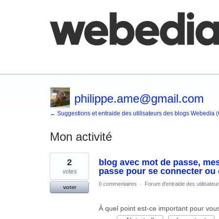
Comment poster une idée
FAQ
Base de co
philippe.ame@gmail.com
← Suggestions et entraide des utilisateurs des blogs Webedia 
Mon activité
2
2
blog avec mot de passe, mes 
résultats
trouvés
passe pour se connecter o
votes
0 commentaires
·
Forum d'entraide des utilisateu
voter
À quel point est-ce important pour vou