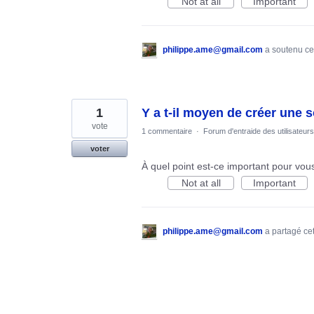
Not at all
Important
philippe.ame@gmail.com
a soutenu ce
1
Y a t-il moyen de créer une 
vote
1 commentaire
·
Forum d'entraide des utilisateurs
voter
À quel point est-ce important pour vou
Not at all
Important
philippe.ame@gmail.com
a partagé ce