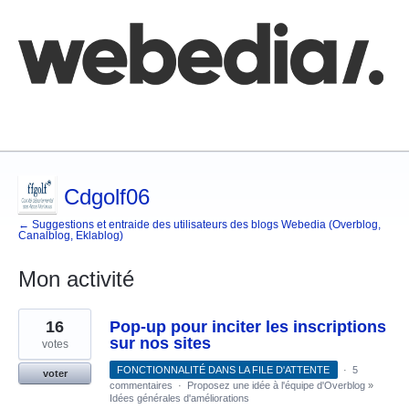
Comment poster une idée
FAQ
Base de connaissances
Cdgolf06
← Suggestions et entraide des utilisateurs des blogs Webedia (Overblog,
Canalblog, Eklablog)
Mon activité
1
16
Pop-up pour inciter les inscriptions
résultat
trouvé
sur nos sites
votes
FONCTIONNALITÉ DANS LA FILE D'ATTENTE
·
5
voter
commentaires
·
Proposez une idée à l'équipe d'Overblog
»
Idées générales d'améliorations