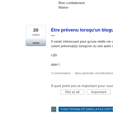
Bien cordialement
Marion
20
Étre prévenu lorsqu'un blog
...
votes
Il serait intéressant pour qu'une réelle
voter
soient prévenu(e)s lorsqu'un ou une autre
c@t
alain l.
3 commentaires
·
Idées générales d'amélioration
À quel point est-ce important pour vou
Not at all
Important
FONCTIONNALITÉ DANS LA FILE D'AT