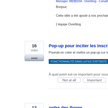
Manager, WEBEDIA - Overblog - Canalb
Bonjour,
Cette idée a été ajouté à nos prochai
L’équipe Overblog
16
Pop-up pour inciter les inscr
votes
Pourrait-on créer et mettre un pop-up sur n
voter
FONCTIONNALITÉ DANS LA FILE D'ATTENTE
À quel point est-ce important pour vou
Not at all
Important
13
ordre des Pages