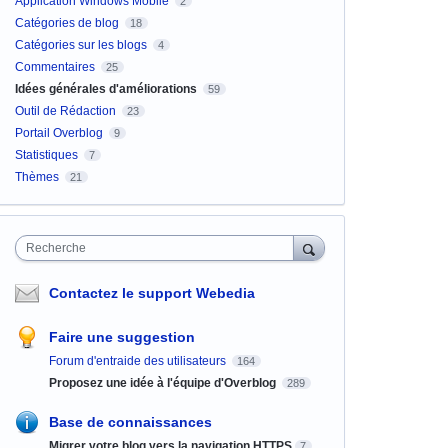
Application Windows Mobile
2
Catégories de blog
18
Catégories sur les blogs
4
Commentaires
25
Idées générales d'améliorations
59
Outil de Rédaction
23
Portail Overblog
9
Statistiques
7
Thèmes
21
Recherche
Contactez le support Webedia
Faire une suggestion
Forum d'entraide des utilisateurs
164
Proposez une idée à l'équipe d'Overblog
289
Base de connaissances
Migrer votre blog vers la navigation HTTPS
7