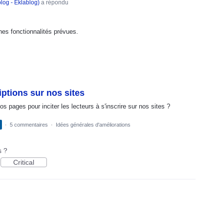
log - Eklablog
)
a répondu
nes fonctionnalités prévues.
iptions sur nos sites
os pages pour inciter les lecteurs à s'inscrire sur nos sites ?
·
5 commentaires
·
Idées générales d'améliorations
s ?
Critical