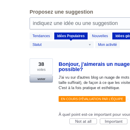
Proposez une suggestion
indiquez une idée ou une suggestion
59
Tendances
Idées
Populaires
Nouvelles
résultats
trouvés
Statut
Mon activité
38
Bonjour, j'aimerais un nuage
possible?
votes
J'ai vu sur d'autres blog un nuage de mots c
voter
taille suffirait), de façon à ce que les visi
C'est à la fois pratique et esthétique.
EN COURS D'ÉVALUATION PAR L'ÉQUIPE
·
À quel point est-ce important pour vou
Not at all
Important