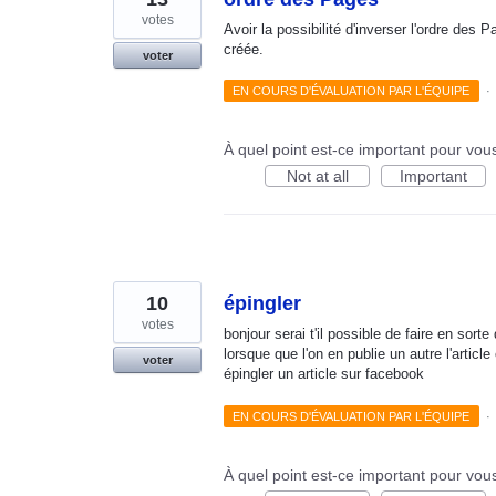
votes
Avoir la possibilité d'inverser l'ordre des
créée.
voter
EN COURS D'ÉVALUATION PAR L'ÉQUIPE
·
À quel point est-ce important pour vou
Not at all
Important
10
épingler
votes
bonjour serai t'il possible de faire en sorte
lorsque que l'on en publie un autre l'articl
voter
épingler un article sur facebook
EN COURS D'ÉVALUATION PAR L'ÉQUIPE
·
À quel point est-ce important pour vou