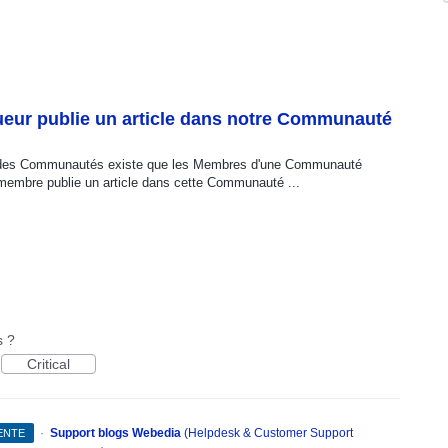
ueur publie un article dans notre Communauté
 vie des Communautés existe que les Membres d'une Communauté
 membre publie un article dans cette Communauté ...
s
s ?
Critical
·
Support blogs Webedia
(
Helpdesk & Customer Support
TENTE