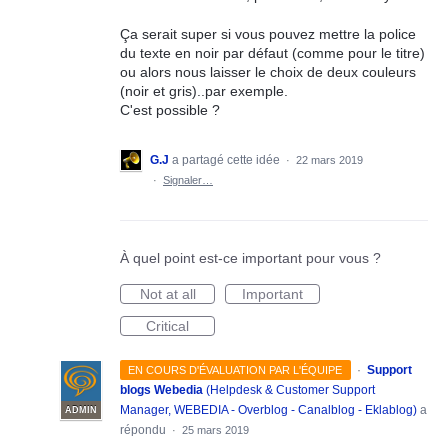
Ça serait super si vous pouvez mettre la police
du texte en noir par défaut (comme pour le titre)
ou alors nous laisser le choix de deux couleurs
(noir et gris)..par exemple.
C'est possible ?
G.J
a partagé cette idée
·
22 mars 2019
·
Signaler…
À quel point est-ce important pour vous ?
Not at all
Important
Critical
·
Support
EN COURS D'ÉVALUATION PAR L'ÉQUIPE
blogs Webedia
(
Helpdesk & Customer Support
Manager, WEBEDIA - Overblog - Canalblog - Eklablog
)
a
ADMIN
répondu
·
25 mars 2019