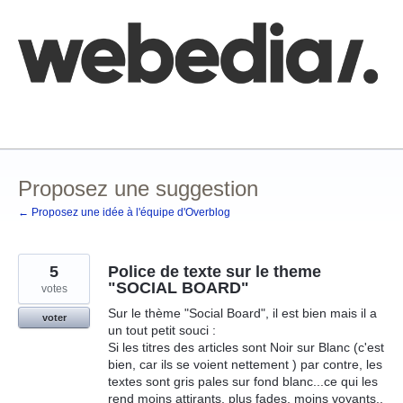
Aller
au
contenu
Comment poster une idée
FAQ
Base de connaissances
Proposez une suggestion
← Proposez une idée à l'équipe d'Overblog
5
Police de texte sur le theme
"SOCIAL BOARD"
votes
Sur le thème "Social Board", il est bien mais il a
voter
un tout petit souci :
Si les titres des articles sont Noir sur Blanc (c'est
bien, car ils se voient nettement ) par contre, les
textes sont gris pales sur fond blanc...ce qui les
rend moins attirants, plus fades, moins voyants..