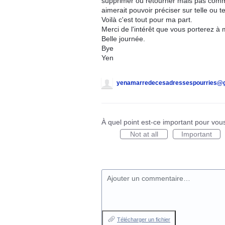
supprimer ou retourner mais pas comme
aimerait pouvoir préciser sur telle ou te
Voilà c'est tout pour ma part.
Merci de l'intérêt que vous porterez à
Belle journée.
Bye
Yen
yenamarredecesadressespourries@g
À quel point est-ce important pour vou
Not at all
Important
Ajouter un commentaire…
Télécharger un fichier