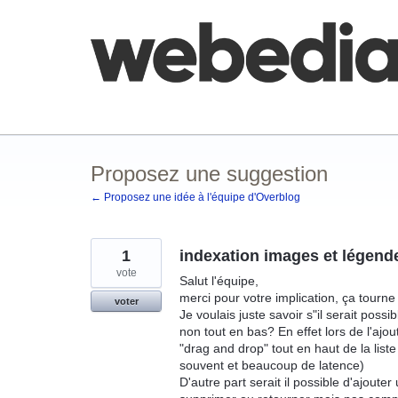
Aller
au
contenu
Comment poster une idée
FAQ
Base de co
Proposez une suggestion
← Proposez une idée à l'équipe d'Overblog
1
indexation images et légend
vote
Salut l'équipe,
merci pour votre implication, ça tourne
voter
Je voulais juste savoir s"il serait possi
non tout en bas? En effet lors de l'ajo
"drag and drop" tout en haut de la list
souvent et beaucoup de latence)
D'autre part serait il possible d'ajou