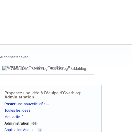
Se connecter avec
WEBEDIA - Overblog - Canalblog - Eklablog
Proposez une idée à l'équipe d'Overblog
:
Administration
Catégories
Poster une nouvelle idée…
Toutes les idées
Mon activité
Administration
64
Application Android
3