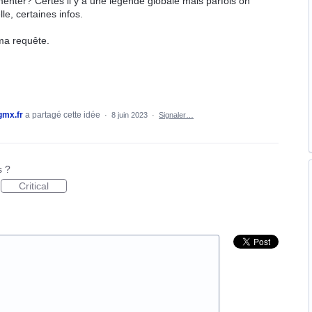
nter? Certes il y a une légende globale mais parfois on
lle, certaines infos.
 ma requête.
mx.fr
a partagé cette idée
·
8 juin 2023
·
Signaler…
s ?
Critical