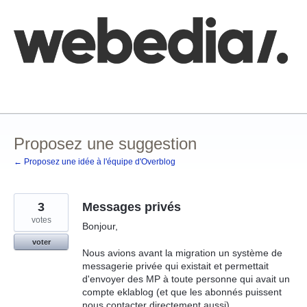
Aller
au
contenu
Comment poster une idée
FAQ
Base de connaissances
Proposez une suggestion
← Proposez une idée à l'équipe d'Overblog
3
Messages privés
votes
Bonjour,
voter
Nous avions avant la migration un système de
messagerie privée qui existait et permettait
d'envoyer des MP à toute personne qui avait un
compte eklablog (et que les abonnés puissent
nous contacter directement aussi).