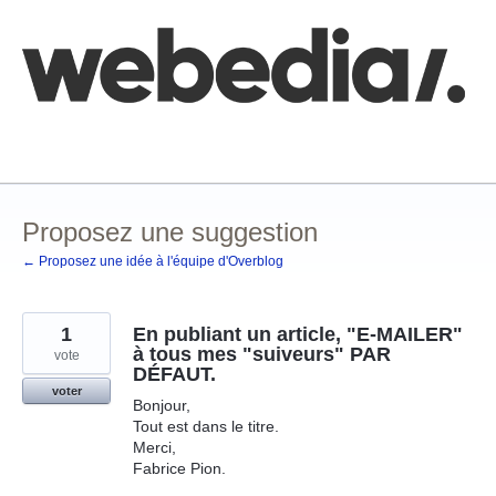
Aller
au
contenu
Comment poster une idée
FAQ
Base de connaissances
Proposez une suggestion
← Proposez une idée à l'équipe d'Overblog
1
En publiant un article, "E-MAILER"
à tous mes "suiveurs" PAR
vote
DÉFAUT.
voter
Bonjour,
Tout est dans le titre.
Merci,
Fabrice Pion.