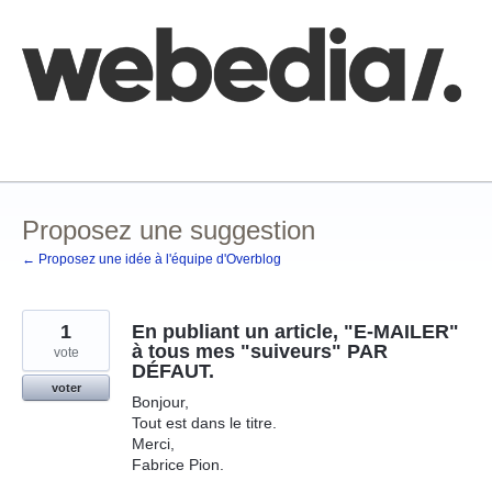
Aller
au
contenu
Comment poster une idée
FAQ
Base de connaissances
Proposez une suggestion
← Proposez une idée à l'équipe d'Overblog
1
En publiant un article, "E-MAILER"
à tous mes "suiveurs" PAR
vote
DÉFAUT.
voter
Bonjour,
Tout est dans le titre.
Merci,
Fabrice Pion.