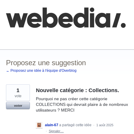
Aller
au
contenu
Comment poster une idée
FAQ
Base de connaissances
Proposez une suggestion
← Proposez une idée à l'équipe d'Overblog
1
Nouvelle catégorie : Collections.
vote
Pourquoi ne pas créer cette catégorie
COLLECTIONS qui devrait plaire à de nombreux
voter
utilisateurs ? MERCI
alain-67
a partagé cette idée
·
1 août 2025
·
Signaler…