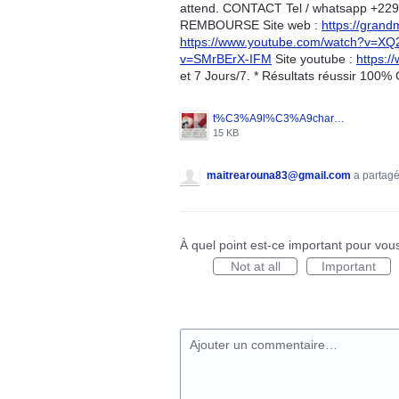
attend. CONTACT Tel / whatsapp +229 
REMBOURSE Site web :
https://grand
https://www.youtube.com/watch?v=XQ
v=SMrBErX-IFM
Site youtube :
https:/
et 7 Jours/7. * Résultats réussir 100%
t%C3%A9l%C3%A9chargement%20(1).jpg
15 KB
maitrearouna83@gmail.com
a partagé
À quel point est-ce important pour vou
Not at all
Important
Ajouter un commentaire…