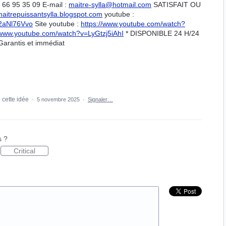
66 95 35 09 E-mail :
maitre-sylla@hotmail.com
SATISFAIT OU
maitrepuissantsylla.blogspot.com
youtube :
2aNl76Vvo
Site youtube :
https://www.youtube.com/watch?
/www.youtube.com/watch?v=LyGtzj5iAhI
* DISPONIBLE 24 H/24
 Garantis et immédiat
 cette idée
·
5 novembre 2025
·
Signaler…
s ?
Critical