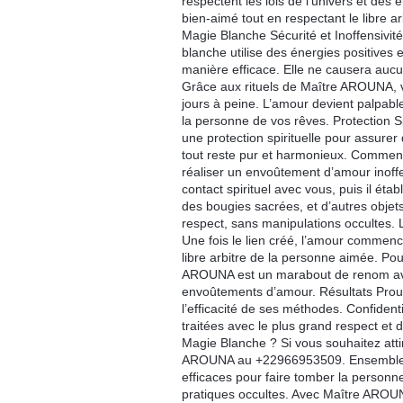
respectent les lois de l’univers et des
bien-aimé tout en respectant le libre
Magie Blanche Sécurité et Inoffensivit
blanche utilise des énergies positives 
manière efficace. Elle ne causera aucu
Grâce aux rituels de Maître AROUNA, v
jours à peine. L’amour devient palpabl
la personne de vos rêves. Protection 
une protection spirituelle pour assurer 
tout reste pur et harmonieux. Commen
réaliser un envoûtement d’amour inoff
contact spirituel avec vous, puis il éta
des bougies sacrées, et d’autres objet
respect, sans manipulations occultes. 
Une fois le lien créé, l’amour commen
libre arbitre de la personne aimée. Po
AROUNA est un marabout de renom ave
envoûtements d’amour. Résultats Pro
l’efficacité de ses méthodes. Confident
traitées avec le plus grand respect et
Magie Blanche ? Si vous souhaitez att
AROUNA au +22966953509. Ensemble, v
efficaces pour faire tomber la personn
pratiques occultes. Avec Maître AROUN