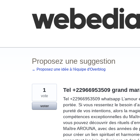
Aller
au
contenu
Comment poster une idée
FAQ
Base de co
Proposez une suggestion
← Proposez une idée à l'équipe d'Overblog
1
Tel +22966953509 grand mar
vote
Tel +22966953509 whatsapp L’amour est
portée. Si vous ressentez le besoin d’
voter
pureté de vos intentions, alors la magi
compétences exceptionnelles du Maît
vous pouvez découvrir des rituels d’env
Maître AROUNA, avec des années de prat
pour créer un lien spirituel et harmo