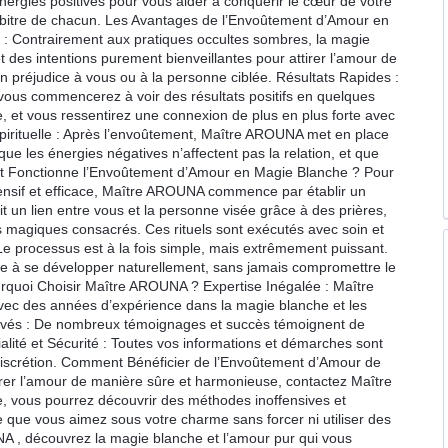
 énergies positives pour vous aider à conquérir le cœur de votre
 arbitre de chacun. Les Avantages de l’Envoûtement d’Amour en
é : Contrairement aux pratiques occultes sombres, la magie
et des intentions purement bienveillantes pour attirer l’amour de
n préjudice à vous ou à la personne ciblée. Résultats Rapides :
ous commencerez à voir des résultats positifs en quelques
e, et vous ressentirez une connexion de plus en plus forte avec
Spirituelle : Après l’envoûtement, Maître AROUNA met en place
que les énergies négatives n’affectent pas la relation, et que
t Fonctionne l’Envoûtement d’Amour en Magie Blanche ? Pour
ensif et efficace, Maître AROUNA commence par établir un
blit un lien entre vous et la personne visée grâce à des prières,
s magiques consacrés. Ces rituels sont exécutés avec soin et
Le processus est à la fois simple, mais extrêmement puissant.
ce à se développer naturellement, sans jamais compromettre le
urquoi Choisir Maître AROUNA ? Expertise Inégalée : Maître
c des années d’expérience dans la magie blanche et les
uvés : De nombreux témoignages et succès témoignent de
ialité et Sécurité : Toutes vos informations et démarches sont
 discrétion. Comment Bénéficier de l’Envoûtement d’Amour de
irer l’amour de manière sûre et harmonieuse, contactez Maître
ous pourrez découvrir des méthodes inoffensives et
e que vous aimez sous votre charme sans forcer ni utiliser des
A , découvrez la magie blanche et l’amour pur qui vous