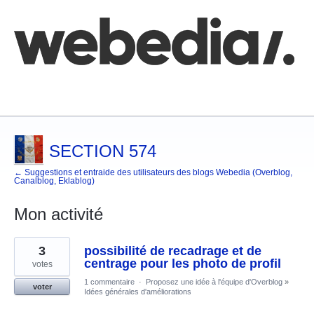
Comment poster une idée
FAQ
Base de connaissances
SECTION 574
← Suggestions et entraide des utilisateurs des blogs Webedia (Overblog,
Canalblog, Eklablog)
Mon activité
1
3
possibilité de recadrage et de
résultat
trouvé
centrage pour les photo de profil
votes
1 commentaire
·
Proposez une idée à l'équipe d'Overblog
»
voter
Idées générales d'améliorations