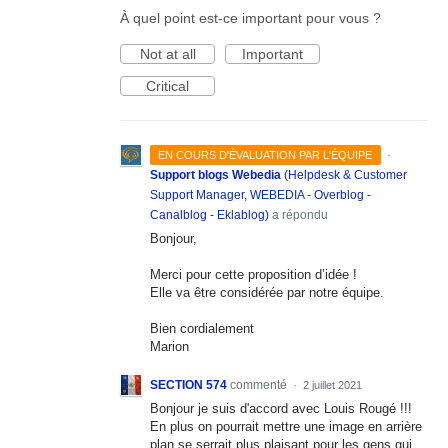
À quel point est-ce important pour vous ?
Not at all
Important
Critical
·
EN COURS D'ÉVALUATION PAR L'ÉQUIPE
Support blogs Webedia
(
Helpdesk & Customer
Support Manager, WEBEDIA - Overblog -
Canalblog - Eklablog
)
a répondu
Bonjour,
Merci pour cette proposition d’idée !
Elle va être considérée par notre équipe.
Bien cordialement
Marion
SECTION 574
commenté
·
2 juillet 2021
Bonjour je suis d'accord avec Louis Rougé !!!
En plus on pourrait mettre une image en arrière
plan se serrait plus plaisant pour les gens qui