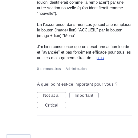
(qu'on identifierait comme "à remplacer") par une
autre section nouvelle (qu'on identifierait comme
"nouvelle").
En l'occurrence, dans mon cas je souhaite remplacer
le bouton (image+lien) "ACCUEIL" par le bouton
(image + lien) "Menu".
J'ai bien conscience que ce serait une action lourde
et "avancée" et pas forcément efficace pour tous les
articles mais ça permettrait de…
plus
0 commentaires
·
Administration
À quel point est-ce important pour vous ?
Not at all
Important
Critical