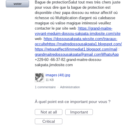
Bague de protectionSalut tout mes très chers juste
voter
pour vous dire que la bague de protection est
disponible chez papa dossou ou retour affectif où
richesse où Multiplication d'argent où calebasse
magique où valise magique intéressé veuillez
contacter le par site web :
https://grand-maitre-
voyant-meduim-dossou-sakpata.jimdosite.com/site
web :
https://dossousakpata.wixsite.com/travaux-
occultehttps://maitredossousakpata1.blogspot.com/
https://retouraffectifimmediat1.blogspot.com/mail
:
grandmaitredossousakpata@gmail.comWhatsApp
+229-60 -66-37-82.grand-maitre-dossou-
sakpata.jimdosite.com
images (48).jpg
11 KB
1 commentaire
·
Administration
À quel point est-ce important pour vous ?
Not at all
Important
Critical