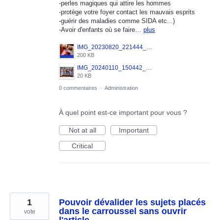
-perles magiques qui attire les hommes
-protège votre foyer contact les mauvais esprits
-guérir des maladies comme SIDA etc...)
-Avoir d'enfants où se faire…
plus
IMG_20230820_221444_917.jpg
200 KB
IMG_20240110_150442_171.jpg
20 KB
0 commentaires
·
Administration
À quel point est-ce important pour vous ?
Not at all
Important
Critical
1
Pouvoir dévalider les sujets placés
dans le carroussel sans ouvrir
vote