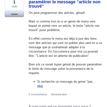
1
paramétrer le message "article non
trouvé"
vote
On peut programmer des articles, génial!
voter
Mais si comme moi on a un genre de menu vers
lequel on pointe vers un article, le texte "article non
trouvé" pose problème.
En effet comme le menu est déjà à jour des liens
vers des articles qui vont se publier plus tard on a ce
message que je souhaiterait adapter à la
circonstance. En l'occurrence pour moi ça pourrait
être: "L'article est en attente de publication".
Bien sûr ce serait hyper génial de pouvoir paramétrer
le texte du message selon la provenance de la
requete.
Si recherche un message du genre "pas…
plus
0 commentaires
·
Administration
À quel point est-ce important pour vous ?