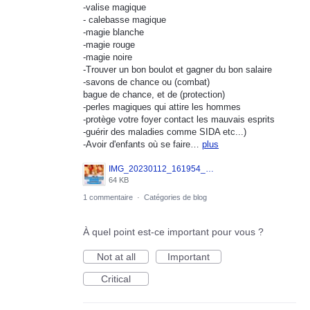
-valise magique
- calebasse magique
-magie blanche
-magie rouge
-magie noire
-Trouver un bon boulot et gagner du bon salaire
-savons de chance ou (combat)
bague de chance, et de (protection)
-perles magiques qui attire les hommes
-protège votre foyer contact les mauvais esprits
-guérir des maladies comme SIDA etc...)
-Avoir d'enfants où se faire…
plus
IMG_20230112_161954_019.jpg
64 KB
1 commentaire
·
Catégories de blog
À quel point est-ce important pour vous ?
Not at all
Important
Critical