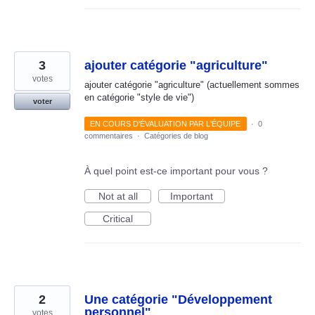
3
ajouter catégorie "agriculture"
votes
ajouter catégorie "agriculture" (actuellement sommes
en catégorie "style de vie")
voter
EN COURS D'ÉVALUATION PAR L'ÉQUIPE
·
0
commentaires
·
Catégories de blog
À quel point est-ce important pour vous ?
Not at all
Important
Critical
2
Une catégorie "Développement
personnel"
votes