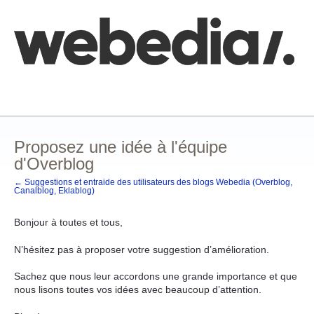
Aller
au
contenu
Comment poster une idée
FAQ
Base de connaissances
Proposez une idée à l'équipe
d'Overblog
← Suggestions et entraide des utilisateurs des blogs Webedia (Overblog,
Canalblog, Eklablog)
Bonjour à toutes et tous,
N’hésitez pas à proposer votre suggestion d’amélioration.
Sachez que nous leur accordons une grande importance et que
nous lisons toutes vos idées avec beaucoup d’attention.