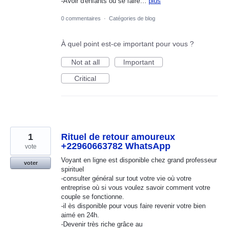
-Avoir d'enfants où se faire…
plus
0 commentaires
·
Catégories de blog
À quel point est-ce important pour vous ?
Not at all
Important
Critical
1
Rituel de retour amoureux
+22960663782 WhatsApp
vote
Voyant en ligne est disponible chez grand professeur
voter
spirituel
-consulter général sur tout votre vie où votre
entreprise où si vous voulez savoir comment votre
couple se fonctionne.
-il ès disponible pour vous faire revenir votre bien
aimé en 24h.
-Devenir très riche grâce au