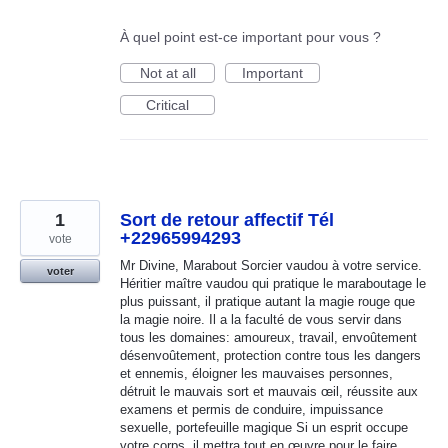
À quel point est-ce important pour vous ?
Not at all
Important
Critical
1
Sort de retour affectif Tél
+22965994293
vote
Mr Divine, Marabout Sorcier vaudou à votre service.
voter
Héritier maître vaudou qui pratique le maraboutage le
plus puissant, il pratique autant la magie rouge que
la magie noire. Il a la faculté de vous servir dans
tous les domaines: amoureux, travail, envoûtement
désenvoûtement, protection contre tous les dangers
et ennemis, éloigner les mauvaises personnes,
détruit le mauvais sort et mauvais œil, réussite aux
examens et permis de conduire, impuissance
sexuelle, portefeuille magique Si un esprit occupe
votre corps, il mettra tout en œuvre pour le faire