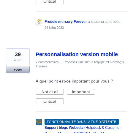
Critical
Freddie mercury Forever
a soutenu cette idée
·
24 juillet 2023
39
Personnalisation version mobile
votes
7 commentaires
·
Proposez une idée à l'équipe d'Overblog
»
Thèmes
voter
À quel point est-ce important pour vous ?
Not at all
Important
Critical
·
FONCTIONNALITÉ DANS LA FILE D'ATTENTE
Support blogs Webedia
(
Helpdesk & Customer