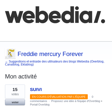
Comment poster une idée
FAQ
Base de connaissances
Freddie mercury Forever
← Suggestions et entraide des utilisateurs des blogs Webedia (Overblog,
Canalblog, Eklablog)
Mon activité
14
15
SUIVI
résultats
trouvés
votes
EN COURS D'ÉVALUATION PAR L'ÉQUIPE
·
0
commentaires
·
Proposez une idée à l'équipe d'Overblog
»
voter
Portail Overblog