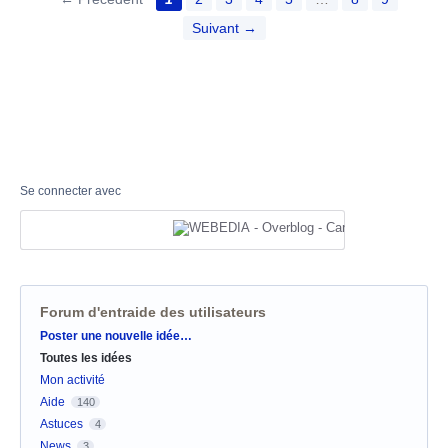
Suivant →
Se connecter avec
Forum d'entraide des utilisateurs
Catégories
Poster une nouvelle idée…
Toutes les idées
Mon activité
Aide
140
Astuces
4
News
3