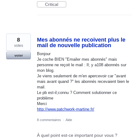
Critical
8
Mes abonnés ne recoivent plus le
mail de nouvelle publication
votes
Bonjour
voter
Je coche BIEN "Emailer mes abonnés" mais
personne ne reçoit le mail : Il; y a108 abonnés sur
mon blog.
Je viens seulement de m'en apercevoir car "avant
mais avant quand ?" les abonnés recevaient bien le
mail.
Le pb est-il;connu ? Comment solutionner ce
problème
Merci
http://www.patchwork-martine.fr/
8 commentaires
·
Aide
À quel point est-ce important pour vous ?