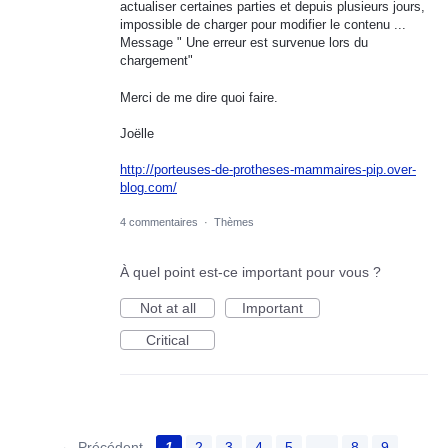
actualiser certaines parties et depuis plusieurs jours,
impossible de charger pour modifier le contenu ...
Message " Une erreur est survenue lors du
chargement"
Merci de me dire quoi faire.
Joëlle
http://porteuses-de-protheses-mammaires-pip.over-
blog.com/
4 commentaires
·
Thèmes
À quel point est-ce important pour vous ?
Not at all
Important
Critical
← Précédent
1
2
3
4
5
…
8
9