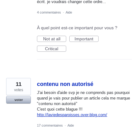
écrit. je voudrais changer cette ordre...
4 commentaires
·
Aide
À quel point est-ce important pour vous ?
Not at all
Important
Critical
11
contenu non autorisé
votes
J'ai besoin d'aide svp je ne comprends pas pourquoi
quand je vais pour publier un article cela me marque
voter
"contenu non autorisé"
C'est quoi cette blague !!!
http://laviedesparoisses.over-blog.com/
17 commentaires
·
Aide