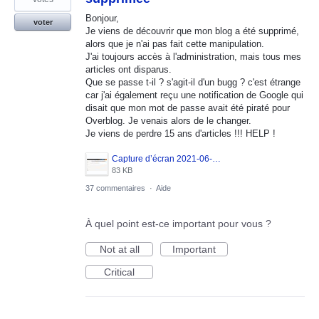
Bonjour,
voter
Je viens de découvrir que mon blog a été supprimé,
alors que je n'ai pas fait cette manipulation.
J'ai toujours accès à l'administration, mais tous mes
articles ont disparus.
Que se passe t-il ? s'agit-il d'un bugg ? c'est étrange
car j'ai également reçu une notification de Google qui
disait que mon mot de passe avait été piraté pour
Overblog. Je venais alors de le changer.
Je viens de perdre 15 ans d'articles !!! HELP !
Capture d’écran 2021-06-07 184111.jpg
83 KB
37 commentaires
·
Aide
À quel point est-ce important pour vous ?
Not at all
Important
Critical