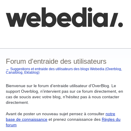
Aller
au
contenu
Comment poster une idée
FAQ
Base de connaissances
Forum d'entraide des utilisateurs
← Suggestions et entraide des utilisateurs des blogs Webedia (Overblog,
Canalblog, Eklablog)
Bienvenue sur le forum d’entraide utilisateur d’OverBlog. Le
support Overblog, n'intervient pas sur ce forum directement, en
cas de soucis avec votre blog, n'hésitez pas à nous contacter
directement.
Avant de poster un nouveau sujet pensez à consulter
notre
base de connaissance
et prenez connaissance des
Règles du
forum