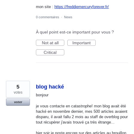
mon site :
https://freddiemercuryforever.fr/
0 commentaires
·
News
À quel point est-ce important pour vous ?
Not at all
Important
Critical
5
blog hacké
votes
bonjour
voter
je vous contacte en catastrophe! mon blog avait été
hacké en novembre dernier, mes 500 articles avaient
disparu, il avait fallu 2 mois au staff de overblog pour
tout récupérer j'avais trouvé ça très étrange...
hier soir je poste encore sur des articles au brouillon