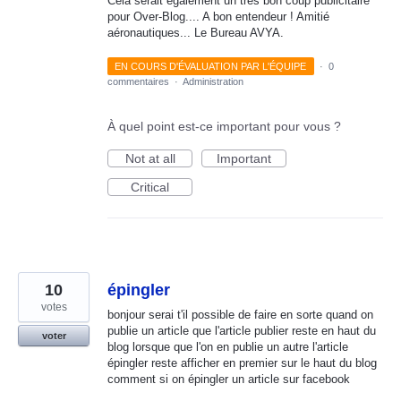
Cela serait également un très bon coup publicitaire
pour Over-Blog.... A bon entendeur ! Amitié
aéronautiques... Le Bureau AVYA.
EN COURS D'ÉVALUATION PAR L'ÉQUIPE
·
0
commentaires
·
Administration
À quel point est-ce important pour vous ?
Not at all
Important
Critical
10
épingler
votes
bonjour serai t'il possible de faire en sorte quand on
publie un article que l'article publier reste en haut du
voter
blog lorsque que l'on en publie un autre l'article
épingler reste afficher en premier sur le haut du blog
comment si on épingler un article sur facebook