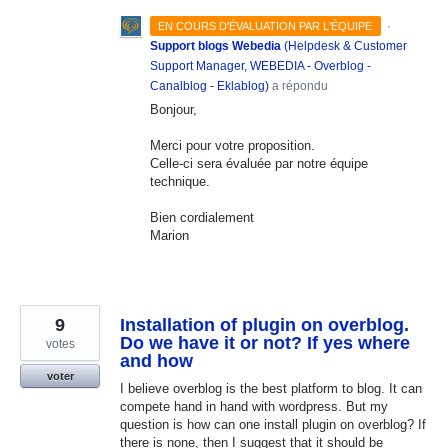
·
EN COURS D'ÉVALUATION PAR L'ÉQUIPE
Support blogs Webedia
(
Helpdesk & Customer
Support Manager, WEBEDIA - Overblog -
Canalblog - Eklablog
)
a répondu
Bonjour,
Merci pour votre proposition.
Celle-ci sera évaluée par notre équipe
technique.
Bien cordialement
Marion
9
Installation of plugin on overblog.
Do we have it or not? If yes where
votes
and how
voter
I believe overblog is the best platform to blog. It can
compete hand in hand with wordpress. But my
question is how can one install plugin on overblog? If
there is none, then I suggest that it should be