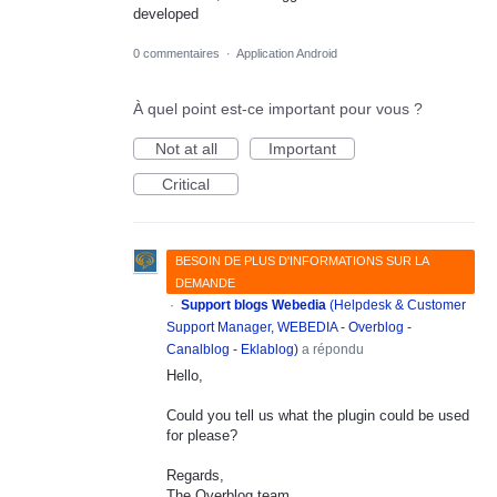
developed
0 commentaires
·
Application Android
À quel point est-ce important pour vous ?
Not at all
Important
Critical
BESOIN DE PLUS D'INFORMATIONS SUR LA
DEMANDE
·
Support blogs Webedia
(
Helpdesk & Customer
Support Manager, WEBEDIA - Overblog -
Canalblog - Eklablog
)
a répondu
Hello,
Could you tell us what the plugin could be used
for please?
Regards,
The Overblog team