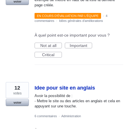
voter
page créée.
EN COURS D'ÉVALUATION PAR L'ÉQUIPE
·
4
commentaires
·
Idées générales d'améliorations
À quel point est-ce important pour vous ?
Not at all
Important
Critical
12
Idee pour site en anglais
votes
Avoir la possibilité de :
- Mettre le site ou des articles en anglais et cela en
voter
appuyant sur une touche.
6 commentaires
·
Administration