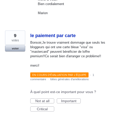
Bien cordialement
Marion
9
le paiement par carte
votes
Bonsoir,Je trouve vraiment dommage que seuls les
bloggeurs qui ont une carte bleue "visa" ou
voter
"mastercard" peuvent bénéficier de loffre
premium!!Ce serait bien d'arranger ce problème!!
merci!
EN COURS D'ÉVALUATION PAR L'ÉQUIPE
·
1
commentaire
·
Idées générales d'améliorations
À quel point est-ce important pour vous ?
Not at all
Important
Critical