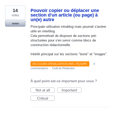
14
Pouvoir copier ou déplacer une
section d'un article (ou page) à
votes
un(e) autre
voter
Principale utilisation intrablog mais pourrait s'avérer
utile en interblog.
Cela permettrait de disposer de sections pré-
structurées pour s'en servir comme blocs de
construction rédactionnelle.
Intérêt principal sur les sections "texte" et "images".
EN COURS D'ÉVALUATION PAR L'ÉQUIPE
·
4
commentaires
·
Outil de Rédaction
À quel point est-ce important pour vous ?
Not at all
Important
Critical