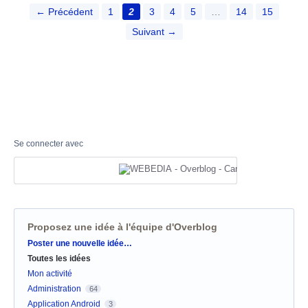
← Précédent
1
2
3
4
5
…
14
15
Suivant →
Se connecter avec
Proposez une idée à l'équipe d'Overblog
Catégories
Poster une nouvelle idée…
Toutes les idées
Mon activité
Administration
64
Application Android
3