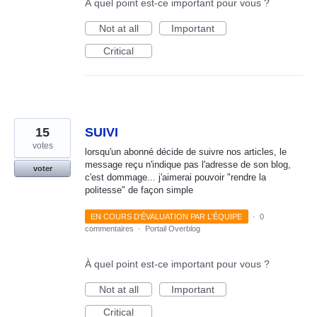
À quel point est-ce important pour vous ?
Not at all
Important
Critical
15
SUIVI
votes
lorsqu'un abonné décide de suivre nos articles, le
message reçu n'indique pas l'adresse de son blog,
voter
c'est dommage... j'aimerai pouvoir "rendre la
politesse" de façon simple
EN COURS D'ÉVALUATION PAR L'ÉQUIPE
·
0
commentaires
·
Portail Overblog
À quel point est-ce important pour vous ?
Not at all
Important
Critical