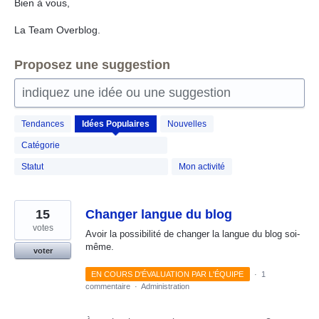
Bien à vous,
La Team Overblog.
Proposez une suggestion
indiquez une idée ou une suggestion
289
Tendances
Idées
Populaires
Nouvelles
résultats
trouvés
Catégorie
Statut
Mon activité
15
Changer langue du blog
votes
Avoir la possibilité de changer la langue du blog soi-
même.
voter
EN COURS D'ÉVALUATION PAR L'ÉQUIPE
·
1
commentaire
·
Administration