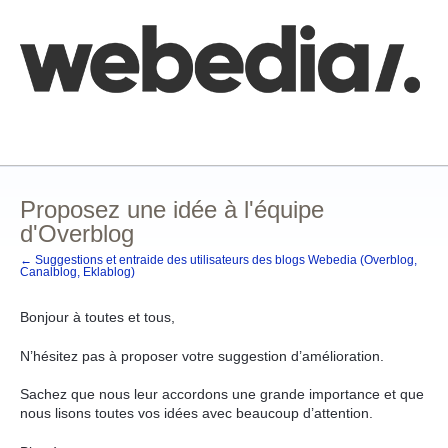
Aller
au
contenu
Comment poster une idée
FAQ
Base de connaissances
Proposez une idée à l'équipe
d'Overblog
← Suggestions et entraide des utilisateurs des blogs Webedia (Overblog,
Canalblog, Eklablog)
Bonjour à toutes et tous,
N’hésitez pas à proposer votre suggestion d’amélioration.
Sachez que nous leur accordons une grande importance et que
nous lisons toutes vos idées avec beaucoup d’attention.